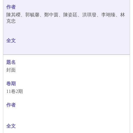
陳其嶸、郭毓馨、鄭中茵、陳姿廷、洪琪發、李翊臻、林
克忠
封面
11卷2期