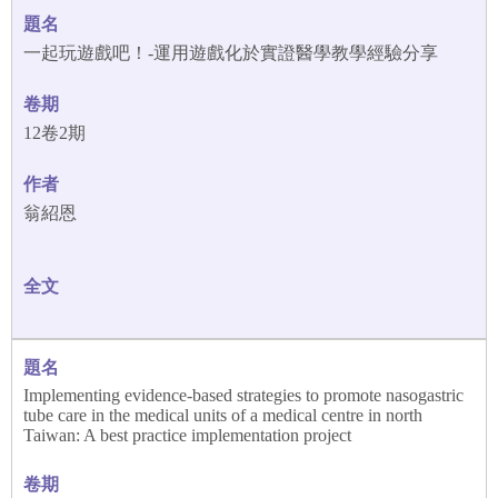
一起玩遊戲吧！-運用遊戲化於實證醫學教學經驗分享
12卷2期
翁紹恩
Implementing evidence-based strategies to promote nasogastric
tube care in the medical units of a medical centre in north
Taiwan: A best practice implementation project