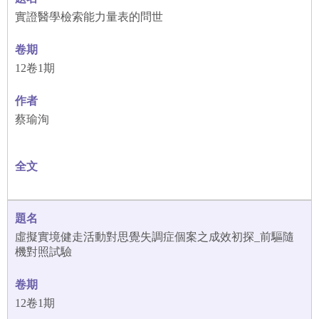
實證醫學檢索能力量表的問世
12卷1期
蔡瑜洵
虛擬實境健走活動對思覺失調症個案之成效初探_前驅隨
機對照試驗
12卷1期