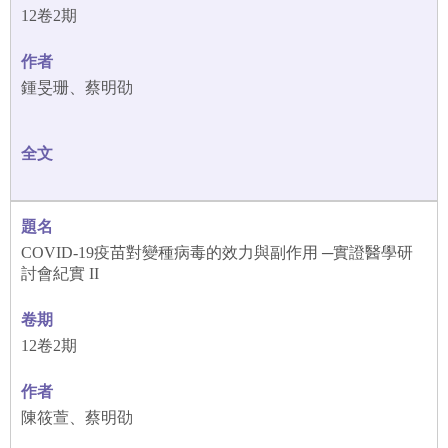
12卷2期
鍾旻珊、蔡明劭
COVID-19疫苗對變種病毒的效力與副作用 ─實證醫學研
討會紀實 II
12卷2期
陳筱萱、蔡明劭