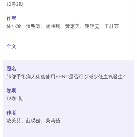
12卷2期
林小玲、溫明寰、塗勝翔、黃惠美、連靜雯、王桂芸
肺部手術病人術後使用HFNC是否可以減少低血氧發生?
12卷2期
戴美芬、莊琇媛、吳莉茹