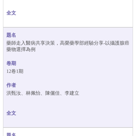
藥師走入醫病共享決策，高榮藥學部經驗分享-以攝護腺癌
藥物選擇為例
12卷1期
洪甄汝、林佩怡、陳儷佳、李建立