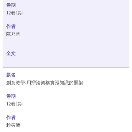
12卷1期
陳乃菁
創意教學-用辯論架構實證知識的鷹架
12卷1期
賴筱沛