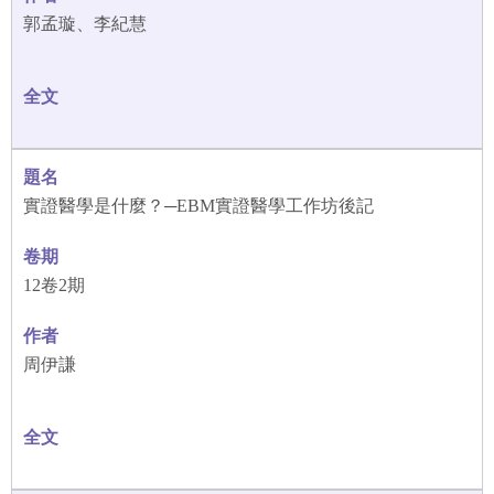
郭孟璇、李紀慧
實證醫學是什麼？─EBM實證醫學工作坊後記
12卷2期
周伊謙