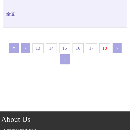
13
14
15
16
17
18
About Us