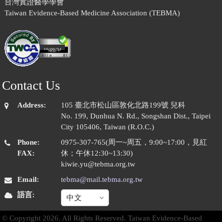
台灣實證醫學學會
Taiwan Evidence-Based Medicine Association (TEBMA)
19/09/24
Contact Us
Address:
105 臺北市松山區敦化北路199號 兒科
No. 199, Dunhua N. Rd., Songshan Dist., Taipei
City 105406, Taiwan (R.O.C.)
Phone:
​​0975-307-765(周一~周五，9:00~17:00，見紅
FAX:
休；午休12:30~13:30)
kiwie.yu@tebma.org.tw
Email:
tebma@mail.tebma.org.tw
語言:
© Copyright 2026. All Rights Reserved. Taiwan Evidence-Based