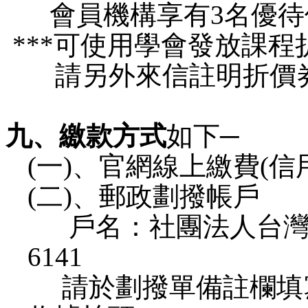
會員機構享有
3
名優待
***
可使用學會發放課程
請另外來信註明折價
九、
繳款方式
如下
─
(一)、
官網線上
繳費
(
信
(二)、郵政劃撥帳戶
戶名：社團法人台
6141
請於劃撥單備註欄填