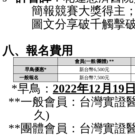
簡報競賽大獎得主
圖文分享
破千觸擊
八、報名費用
會員
(
一般
/
團體
) **
早鳥優惠
*
新台幣
6,500
元
一般報名
新台幣
7,500
元
*
早鳥
：
2022
年
12
月
19
**
一般會員：台灣實證
久
)
**
團體會員：台灣實證