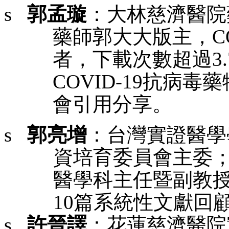
s
郭孟
璇
：大林慈濟醫院
藥師郭
大大版主，
C
者，下載次數超過
3.
COVID-19
抗病毒藥
會引用分享。
s
郭亮增
：台灣實證醫學
資培育委員會主委
醫學科主任暨副教
10
篇系統性文獻回
s
許晉譯
：花蓮慈濟醫院