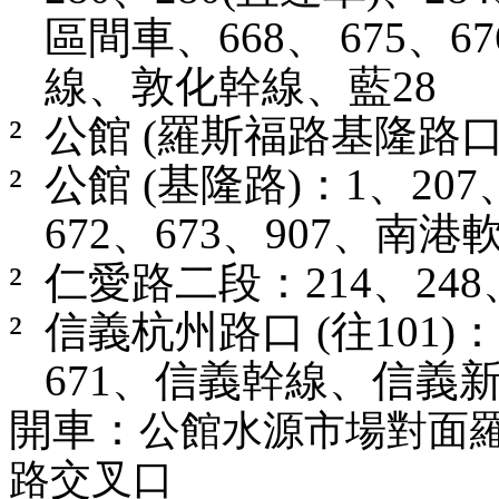
區間車、
668
、
675
、
67
線、敦化幹線、藍
28
²
公館
(
羅斯福路基隆路
²
公館
(
基隆路
)
：
1
、
207
672
、
673
、
907
、南港
²
仁愛路二段：
214
、
248
²
信義杭州路口
(
往
101)
：
671
、信義幹線、信義
開車：
公館水源市場對面
路交叉口