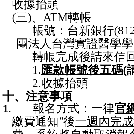
收據抬頭
(三)、
ATM
轉帳
帳號：台新銀行
(81
團法人台灣實證醫學學
轉帳完成後請來信
1.
匯款帳號後五碼
(
2.
收據抬頭
十、注意事項
1.
報名方式：一律
官
繳費通知
”
後
一
週
內完成