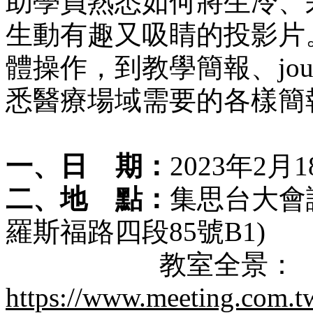
助學員熟悉如何將生冷、
生動有趣又吸
睛
的投影片
體操作，到教學簡報、
jo
悉醫療場域需要的各樣簡
一、日
期：
2023
年
2
月
1
二、地
點：
集思台大會
羅斯福路四段
85
號
B1)
教室全景：
https://www.meeting.com.t