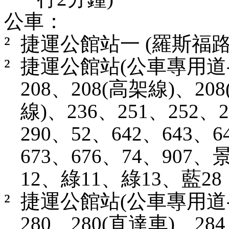
公車：
²
捷運公館站
一
(
羅斯福
²
捷運公館站
(
公車專用道
208
、
208(
高架線
)
、
208
線
)
、
236
、
251
、
252
、
2
290
、
52
、
642
、
643
、
6
673
、
676
、
74
、
907
、
12
、綠
11
、綠
13
、藍
28
²
捷運公館站
(
公車專用道
280
、
280(
直達車
)
、
284