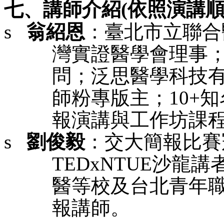
七、講師介紹
(
依照演講
s
翁紹恩
：臺北市立聯合
灣實證醫學會理事
問；
泛思醫學
科技
師粉專
版主；
10+
知
報演講與工作坊課
s
劉俊毅
：交大簡報比賽
TEDxNTUE
沙龍講
醫等校及台北青年
報講師。